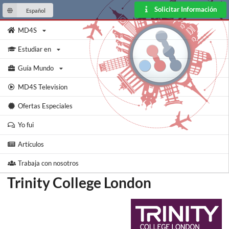
Solicitar Información
Español
MD4S
Estudiar en
Guía Mundo
MD4S Television
Ofertas Especiales
Yo fui
Artículos
Trabaja con nosotros
Trinity College London