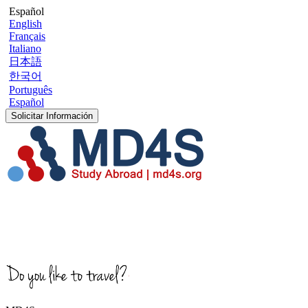
Español
English
Français
Italiano
日本語
한국어
Português
Español
Solicitar Información