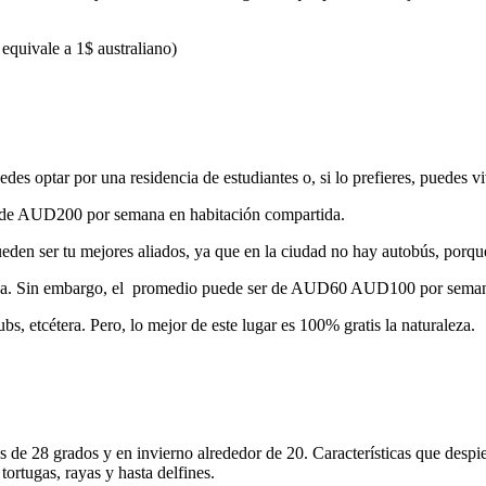
quivale a 1$ australiano)
edes optar por una residencia de estudiantes o, si lo prefieres, puedes 
or de AUD200 por semana en habitación compartida.
ueden ser tu mejores aliados, ya que en la ciudad no hay autobús, porqu
 vida. Sin embargo, el promedio puede ser de AUD60 AUD100 por seman
, etcétera. Pero, lo mejor de este lugar es 100% gratis la naturaleza.
s de 28 grados y en invierno alrededor de 20. Características que despie
ortugas, rayas y hasta delfines.