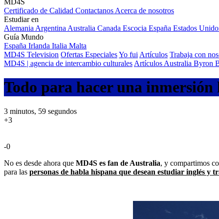
MD4S
Certificado de Calidad
Contactanos
Acerca de nosotros
Estudiar en
Alemania
Argentina
Australia
Canada
Escocia
España
Estados Unid
Guía Mundo
España
Irlanda
Italia
Malta
MD4S Television
Ofertas Especiales
Yo fui
Artículos
Trabaja con nos
MD4S | agencia de intercambio culturales
Artículos
Australia
Byron 
Todo para hacer una inmersión l
3 minutos, 59 segundos
+3
-0
No es desde ahora que
MD4S es fan de Australia
, y compartimos co
para las
personas de habla hispana que desean estudiar inglés y tr