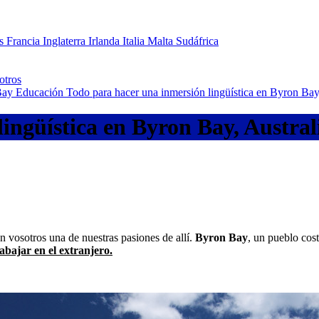
os
Francia
Inglaterra
Irlanda
Italia
Malta
Sudáfrica
otros
Bay
Educación
Todo para hacer una inmersión lingüística en Byron Bay,
ingüística en Byron Bay, Austral
n vosotros una de nuestras pasiones de allí.
Byron Bay
, un pueblo cos
abajar en el extranjero.