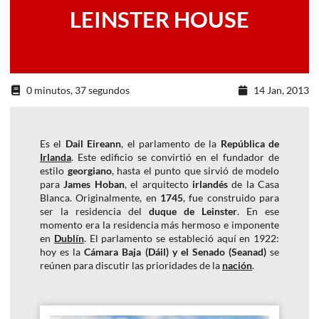
LEINSTER HOUSE
0 minutos, 37 segundos
14 Jan, 2013
Es el
Dail Eireann
, el parlamento
de la
República de
Irlanda
.
Este edificio
se convirtió en el
fundador
de
estilo
georgiano
, hasta el punto
que sirvió de
modelo
para
James
Hoban
, el arquitecto
irlandés
de
la Casa
Blanca.
Originalmente, en
1745
,
fue construido para
ser
la residencia del
duque de
Leinster
.
En ese
momento
era
la residencia más
hermoso e imponente
en
Dublín
.
El p
arlamento
se estableció aquí en
1922:
hoy
es la
Cámara Baja (Dáil) y el Senado (Seanad
)
se
reúnen para
discutir
las prioridades de la
nación
.