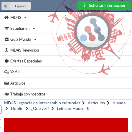
Solicitar Información
Español
MD4S
Estudiar en
Guía Mundo
MD4S Television
Ofertas Especiales
Yo fui
Artículos
Trabaja con nosotros
MD4S | agencia de intercambio culturales
Artículos
Irlanda
Dublin
¿Que ver?
Leinster House