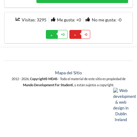
Visitas:
3295
Me gusta: +
0
No me gusta: -
0
+
0
-
0
Mapa del Sitio
2012 - 2026,
Copyright© MD4S
- Todo el material de este sitio es propiedad de
Mundo Development For Studenti
, y están sujetos a copyright.