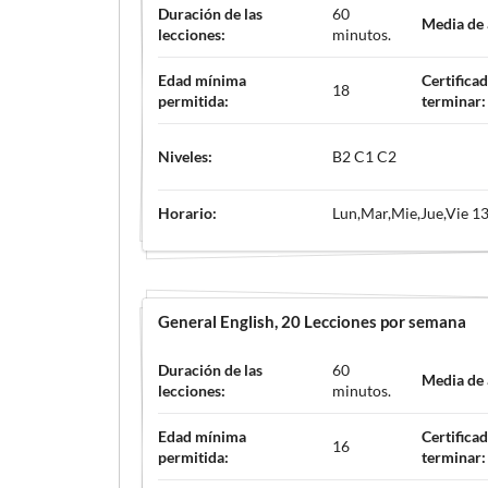
Duración de las
60
Media de
lecciones:
minutos.
Edad mínima
Certificad
18
permitida:
terminar:
Niveles:
B2 C1 C2
Horario:
Lun,Mar,Mie,Jue,Vie 13
General English
, 20 Lecciones por semana
Duración de las
60
Media de
lecciones:
minutos.
Edad mínima
Certificad
16
permitida:
terminar: