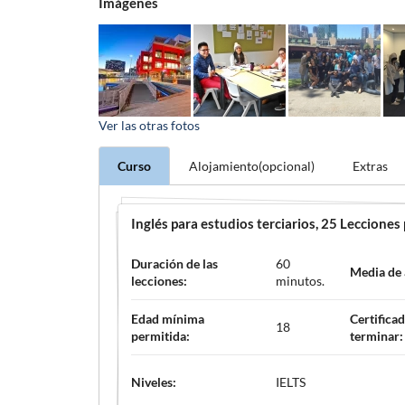
Imágenes
Ver las otras
fotos
Curso
Alojamiento(opcional)
Extras
Inglés para estudios terciarios
, 25 Lecciones
Duración de las
60
Media de
lecciones:
minutos.
Edad mínima
Certificad
18
permitida:
terminar:
Niveles:
IELTS