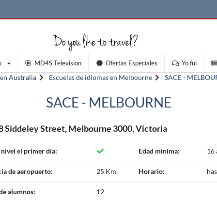
o
MD4S Television
Ofertas Especiales
Yo fui
 en Australia
Escuelas de idiomas en Melbourne
SACE - MELBOU
SACE - MELBOURNE
8 Siddeley Street, Melbourne 3000, Victoria
 nivel el primer día:
Edad mínima:
16 
cia de aeropuerto:
25 Km.
Horario:
has
de alumnos:
12