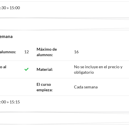
:30 » 15:00
 semana
Máximo de
 alumnos:
12
16
alumnos:
o al
No se incluye en el precio y
Material:
obligatorio
El curso
Cada semana
empieza:
:00 » 15:15