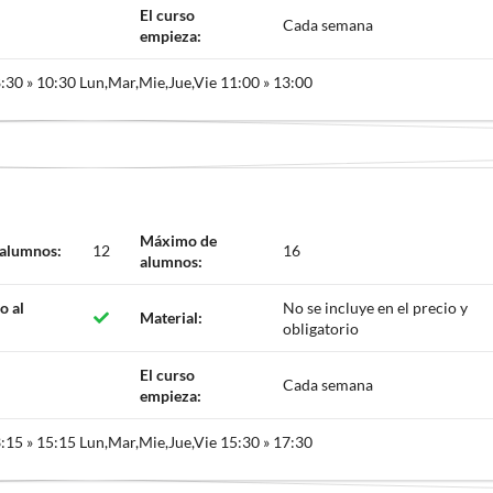
El curso
Cada semana
empieza:
:30 » 10:30 Lun,Mar,Mie,Jue,Vie 11:00 » 13:00
Máximo de
 alumnos:
12
16
alumnos:
o al
No se incluye en el precio y
Material:
obligatorio
El curso
Cada semana
empieza:
:15 » 15:15 Lun,Mar,Mie,Jue,Vie 15:30 » 17:30