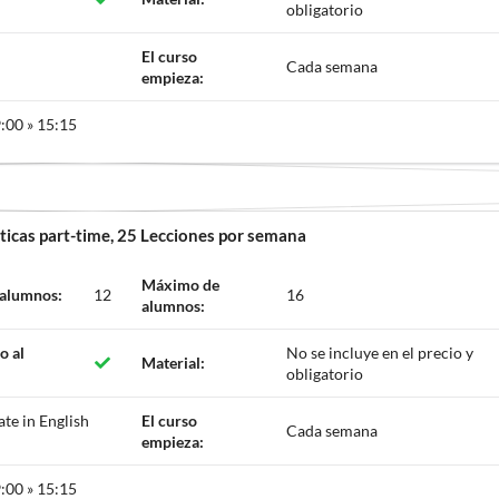
obligatorio
El curso
Cada semana
empieza:
:00 » 15:15
ticas part-time
, 25 Lecciones por semana
Máximo de
 alumnos:
12
16
alumnos:
o al
No se incluye en el precio y
Material:
obligatorio
ate in English
El curso
Cada semana
empieza:
:00 » 15:15