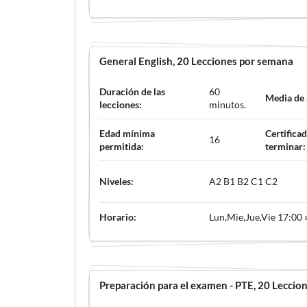
General English
, 20 Lecciones por semana
Duración de las
60
Media de
lecciones:
minutos.
Edad mínima
Certificad
16
permitida:
terminar:
Niveles:
A2 B1 B2 C1 C2
Horario:
Lun,Mie,Jue,Vie 17:00 
Preparación para el examen - PTE
, 20 Leccio