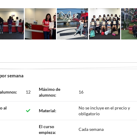
 por semana
Máximo de
 alumnos:
12
16
alumnos:
o al
No se incluye en el precio y
Material:
obligatorio
El curso
Cada semana
empieza: