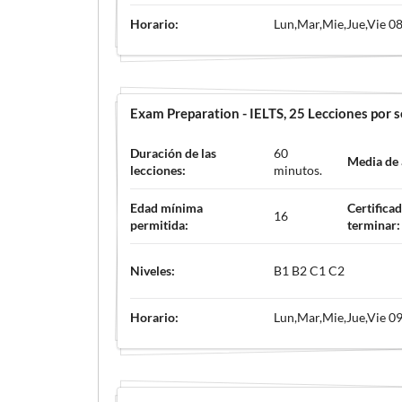
Horario:
Lun,Mar,Mie,Jue,Vie 08
Exam Preparation - IELTS
, 25 Lecciones por
Duración de las
60
Media de
lecciones:
minutos.
Edad mínima
Certificad
16
permitida:
terminar:
Niveles:
B1 B2 C1 C2
Horario:
Lun,Mar,Mie,Jue,Vie 09