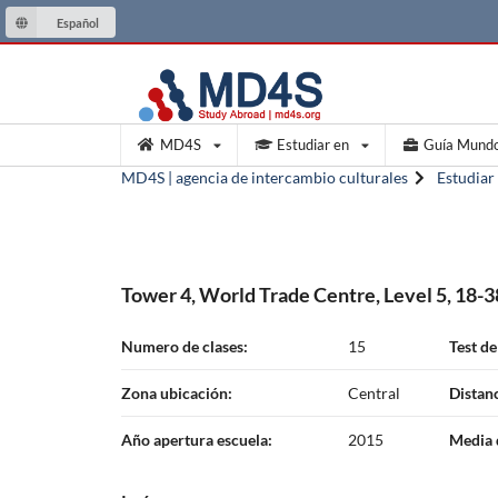
Español
MD4S
Estudiar en
Guía Mund
MD4S | agencia de intercambio culturales
Estudiar
Tower 4, World Trade Centre, Level 5, 18-3
Numero de clases:
15
Test de
Zona ubicación:
Central
Distan
Año apertura escuela:
2015
Media 