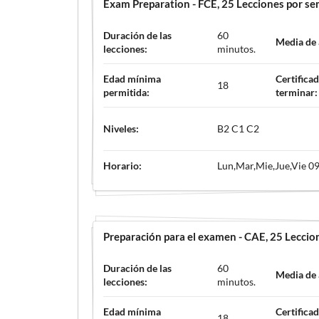
Exam Preparation - FCE
, 25 Lecciones por s
Duración de las
60
Media de
lecciones:
minutos.
Edad mínima
Certificad
18
permitida:
terminar:
Niveles:
B2 C1 C2
Horario:
Lun,Mar,Mie,Jue,Vie 09
Preparación para el examen - CAE
, 25 Lecci
Duración de las
60
Media de
lecciones:
minutos.
Edad mínima
Certificad
18