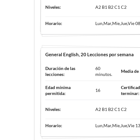
Niveles:
A2 B1 B2 C1 C2
Horario:
Lun,Mar,Mie,Jue,Vie 08
General English
, 20 Lecciones por semana
Duración de las
60
Media de
lecciones:
minutos.
Edad mínima
Certificad
16
permitida:
terminar:
Niveles:
A2 B1 B2 C1 C2
Horario:
Lun,Mar,Mie,Jue,Vie 13