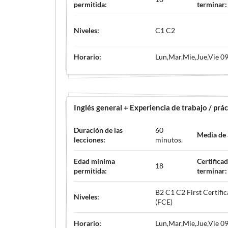
permitida:
terminar:
Niveles:
C1 C2
Horario:
Lun,Mar,Mie,Jue,Vie 09
Inglés general + Experiencia de trabajo / prác
Duración de las
60
Media de
lecciones:
minutos.
Edad mínima
Certificad
18
permitida:
terminar:
B2 C1 C2 First Certific
Niveles:
(FCE)
Horario:
Lun,Mar,Mie,Jue,Vie 09