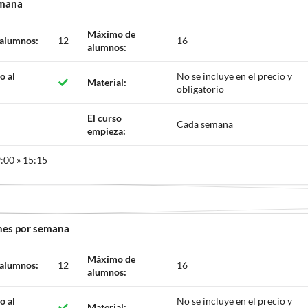
emana
Máximo de
 alumnos:
12
16
alumnos:
o al
No se incluye en el precio y
Material:
obligatorio
El curso
Cada semana
empieza:
:00 » 15:15
ones por semana
Máximo de
 alumnos:
12
16
alumnos:
o al
No se incluye en el precio y
Material: